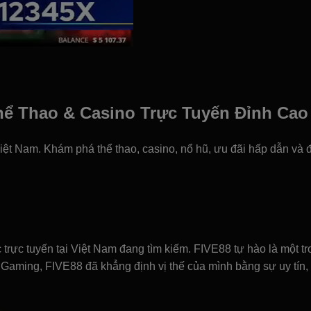
ể Thao & Casino Trực Tuyến Đỉnh Cao
Việt Nam. Khám phá thể thao, casino, nổ hũ, ưu đãi hấp dẫn và
trực tuyến tại Việt Nam đang tìm kiếm. FIVE88 tự hào là một tr
Gaming, FIVE88 đã khẳng định vị thế của mình bằng sự uy tín,