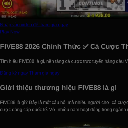
Nhấp vào video để tham gia ngay
Play Now
FIVE88 2026 Chính Thức ✅ Cá Cược Th
Tìm hiểu FIVE88 là gì, nền tảng cá cược trực tuyến hàng đầu 
Đăng ký ngay
Tham gia ngay
Giới thiệu thương hiệu FIVE88 là gì
FIVE88 là gì? Đây là một câu hỏi mà nhiều người chơi cá cược 
cược đẳng cấp quốc tế. Với nhiều năm hoạt động trong ngành i