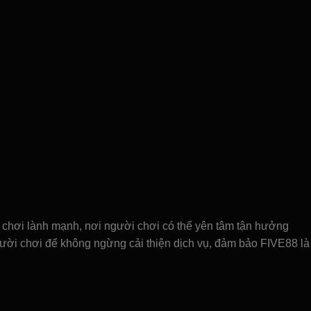
n chơi lành mạnh, nơi người chơi có thể yên tâm tận hưởng
ười chơi để không ngừng cải thiện dịch vụ, đảm bảo FIVE88 là