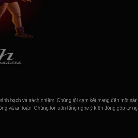
, minh bạch và trách nhiệm. Chúng tôi cam kết mang đến một sâ
g và an toàn. Chúng tôi luôn lắng nghe ý kiến đóng góp từ ng