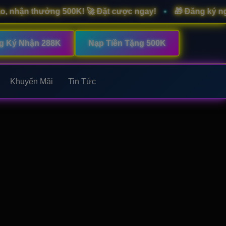
 500K! 🚀 Đặt cược ngay!
🎁 Đăng ký ngay, nhận ngay 
•
g Ký Nhận 288K
Nạp Tiền Tặng 500K
Khuyến Mãi
Tin Tức