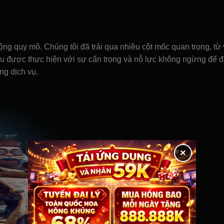
ộng quy mô. Chúng tôi đã trải qua nhiều cột mốc quan trọng, từ
 đều được thực hiện với sự cẩn trọng và nỗ lực không ngừng để
ng dịch vụ.
×