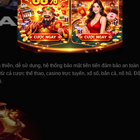
thiện, dễ sử dụng, hệ thống bảo mật tiên tiến đảm bảo an toàn t
từ cá cược thể thao, casino trực tuyến, xổ số, bắn cá, nổ hũ. Đ
i.