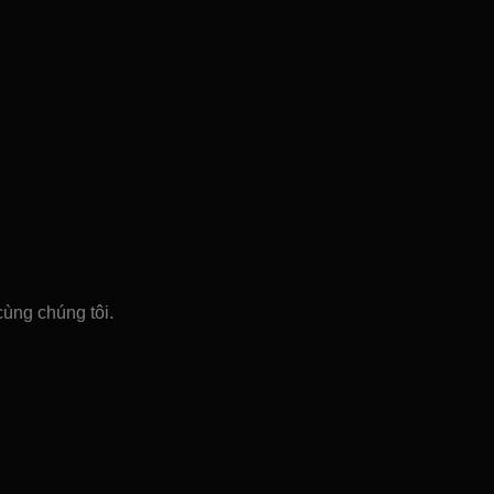
ùng chúng tôi.