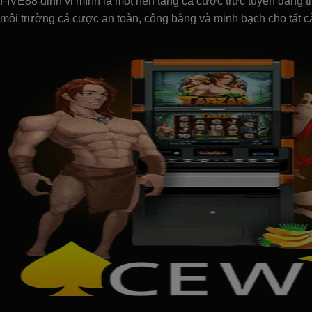
FIVE88 định vị mình là một nền tảng cá cược trực tuyến đáng t
môi trường cá cược an toàn, công bằng và minh bạch cho tất cả