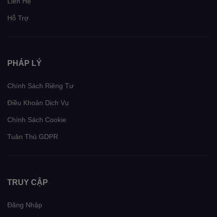
Liên Hệ
Hỗ Trợ
PHÁP LÝ
Chính Sách Riêng Tư
Điều Khoản Dịch Vụ
Chính Sách Cookie
Tuân Thủ GDPR
TRUY CẬP
Đăng Nhập