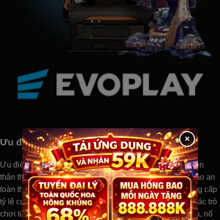
×
Ưu điểm vượt trội
Ưu điểm của FIVE88 là gì? Chúng tôi nổi bật với giao diện
thân thiện, dễ sử dụng, hệ thống bảo mật tiên tiến đảm bảo an
toàn thông tin cá nhân và giao dịch tài chính. FIVE88 cung cấp
tỷ lệ cược cạnh tranh nhất thị trường, cùng với đa dạng các trò
chơi từ cá cược thể thao, casino trực tuyến, xổ số, bắn cá, nổ