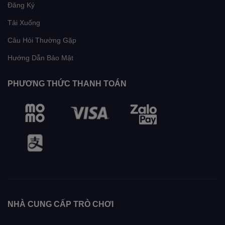
Đăng Ký
Tải Xuống
Câu Hỏi Thường Gặp
Hướng Dẫn Bảo Mật
PHƯƠNG THỨC THANH TOÁN
NHÀ CUNG CẤP TRÒ CHƠI