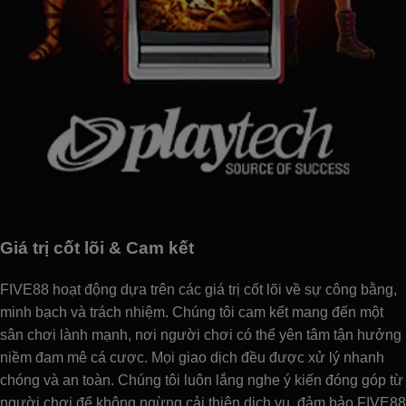
Giá trị cốt lõi & Cam kết
FIVE88 hoạt động dựa trên các giá trị cốt lõi về sự công bằng,
minh bạch và trách nhiệm. Chúng tôi cam kết mang đến một
sân chơi lành mạnh, nơi người chơi có thể yên tâm tận hưởng
niềm đam mê cá cược. Mọi giao dịch đều được xử lý nhanh
chóng và an toàn. Chúng tôi luôn lắng nghe ý kiến đóng góp từ
người chơi để không ngừng cải thiện dịch vụ, đảm bảo FIVE88