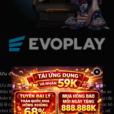
×
Ưu điểm vượt trội
Ưu điểm của FIVE88 là gì? Chúng tôi nổi bật với giao diện
thân thiện, dễ sử dụng, hệ thống bảo mật tiên tiến đảm bảo an
toàn thông tin cá nhân và giao dịch tài chính. FIVE88 cung cấp
tỷ lệ cược cạnh tranh nhất thị trường, cùng với đa dạng các trò
chơi từ cá cược thể thao, casino trực tuyến, xổ số, bắn cá, nổ