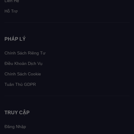
Liên Hệ
Hỗ Trợ
PHÁP LÝ
Chính Sách Riêng Tư
Điều Khoản Dịch Vụ
Chính Sách Cookie
Tuân Thủ GDPR
TRUY CẬP
Đăng Nhập