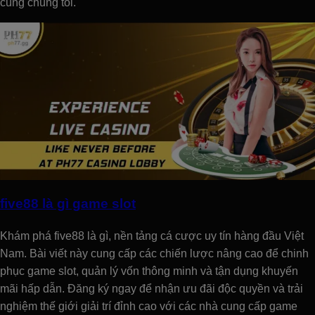
cùng chúng tôi.
five88 là gì game slot
Khám phá five88 là gì, nền tảng cá cược uy tín hàng đầu Việt
Nam. Bài viết này cung cấp các chiến lược nâng cao để chinh
phục game slot, quản lý vốn thông minh và tận dụng khuyến
mãi hấp dẫn. Đăng ký ngay để nhận ưu đãi độc quyền và trải
nghiệm thế giới giải trí đỉnh cao với các nhà cung cấp game