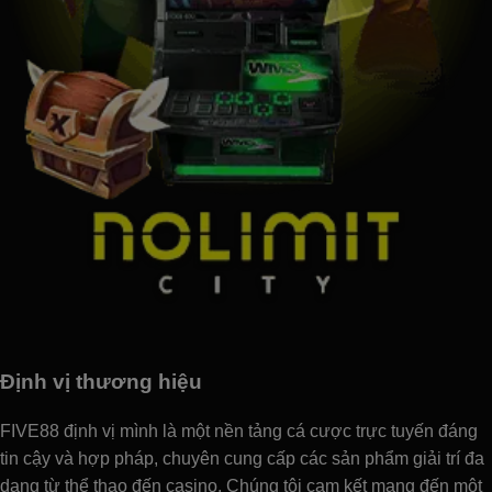
Định vị thương hiệu
FIVE88 định vị mình là một nền tảng cá cược trực tuyến đáng
tin cậy và hợp pháp, chuyên cung cấp các sản phẩm giải trí đa
dạng từ thể thao đến casino. Chúng tôi cam kết mang đến một