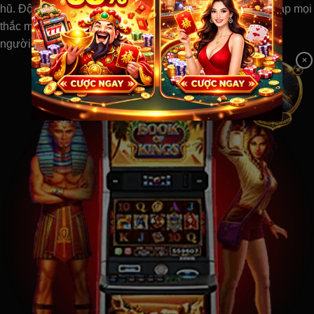
hũ. Đội ngũ hỗ trợ khách hàng 24/7 luôn sẵn sàng giải đáp mọi
thắc mắc, đảm bảo trải nghiệm liền mạch và hài lòng cho
người chơi.
×