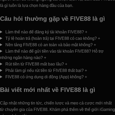
là gì luôn là lựa chọn hàng đầu của bạn.
Câu hỏi thường gặp về FIVE88 là gì
Làm thế nào để đăng ký tài khoản FIVE88?
+
Tỷ lệ hoàn trả (hoàn trả) tại FIVE88 có cao không?
+
Nền tảng FIVE88 có an toàn và bảo mật không?
+
Làm thế nào để gửi tiền vào tài khoản FIVE88? Hỗ trợ
những ngân hàng nào?
+
Rút tiền từ FIVE88 mất bao lâu?
+
Phải làm gì nếu rút tiền từ FIVE88 thất bại?
+
FIVE88 có ứng dụng di động (App) không?
+
Bài viết mới nhất về FIVE88 là gì
Cập nhật những tin tức, chiến lược và mẹo cá cược mới nhất
từ chuyên gia của FIVE88. Khám phá thêm về thế giới iGaming