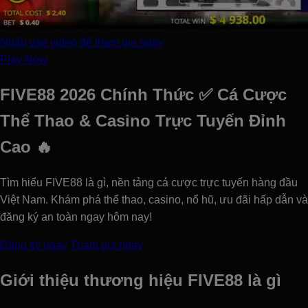
Nhấp vào video để tham gia ngay
Play Now
FIVE88 2026 Chính Thức ✅ Cá Cược
Thể Thao & Casino Trực Tuyến Đỉnh
Cao 🔥
Tìm hiểu FIVE88 là gì, nền tảng cá cược trực tuyến hàng đầu
Việt Nam. Khám phá thể thao, casino, nổ hũ, ưu đãi hấp dẫn và
đăng ký an toàn ngay hôm nay!
Đăng ký ngay
Tham gia ngay
Giới thiệu thương hiệu FIVE88 là gì