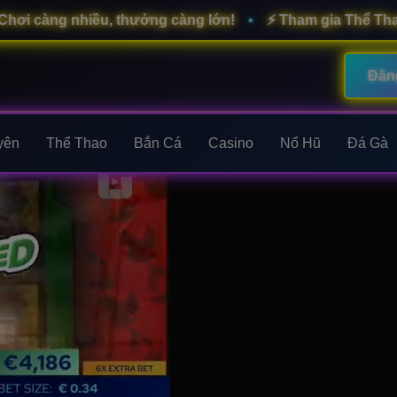
ều, thưởng càng lớn!
⚡ Tham gia Thể Thao, nhận thưởn
•
Đăn
yên
Thể Thao
Bắn Cá
Casino
Nổ Hũ
Đá Gà