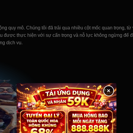
ộng quy mô. Chúng tôi đã trải qua nhiều cột mốc quan trọng, từ
 đều được thực hiện với sự cẩn trọng và nỗ lực không ngừng để
ng dịch vụ.
×