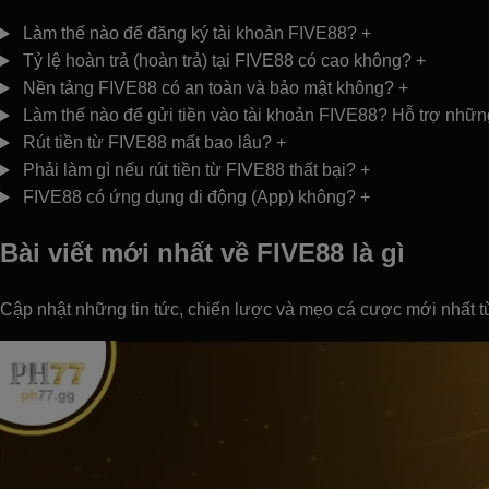
Làm thế nào để đăng ký tài khoản FIVE88?
+
Tỷ lệ hoàn trả (hoàn trả) tại FIVE88 có cao không?
+
Nền tảng FIVE88 có an toàn và bảo mật không?
+
Làm thế nào để gửi tiền vào tài khoản FIVE88? Hỗ trợ nhữ
Rút tiền từ FIVE88 mất bao lâu?
+
Phải làm gì nếu rút tiền từ FIVE88 thất bại?
+
FIVE88 có ứng dụng di động (App) không?
+
Bài viết mới nhất về FIVE88 là gì
Cập nhật những tin tức, chiến lược và mẹo cá cược mới nhất t