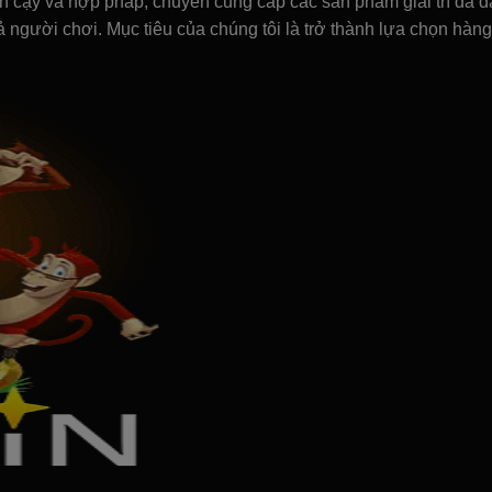
in cậy và hợp pháp, chuyên cung cấp các sản phẩm giải trí đa 
 người chơi. Mục tiêu của chúng tôi là trở thành lựa chọn hàng