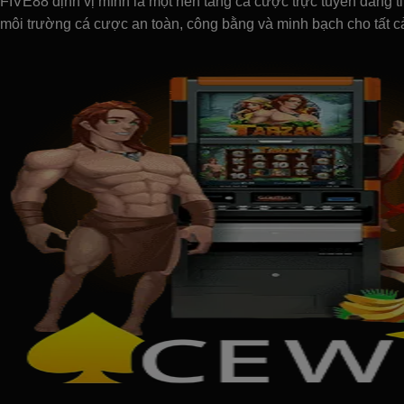
FIVE88 định vị mình là một nền tảng cá cược trực tuyến đáng t
môi trường cá cược an toàn, công bằng và minh bạch cho tất cả