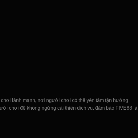
n chơi lành mạnh, nơi người chơi có thể yên tâm tận hưởng
ười chơi để không ngừng cải thiện dịch vụ, đảm bảo FIVE88 là