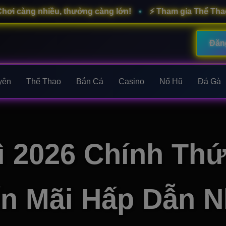
nhiều, thưởng càng lớn!
⚡ Tham gia Thể Thao, nhận th
•
Đăn
yên
Thể Thao
Bắn Cá
Casino
Nổ Hũ
Đá Gà
Gì 2026 Chính Thứ
n Mãi Hấp Dẫn Nh