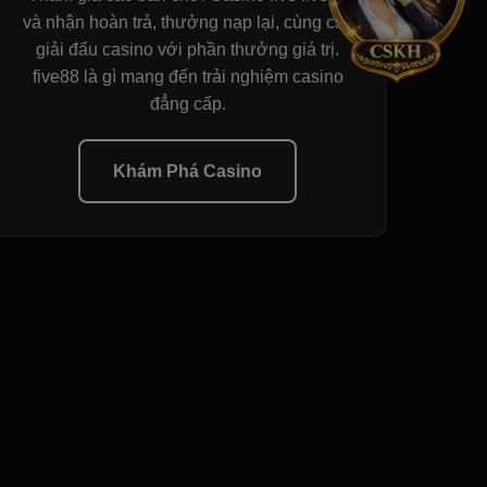
và nhận hoàn trả, thưởng nạp lại, cùng các
giải đấu casino với phần thưởng giá trị.
five88 là gì mang đến trải nghiệm casino
đẳng cấp.
Khám Phá Casino