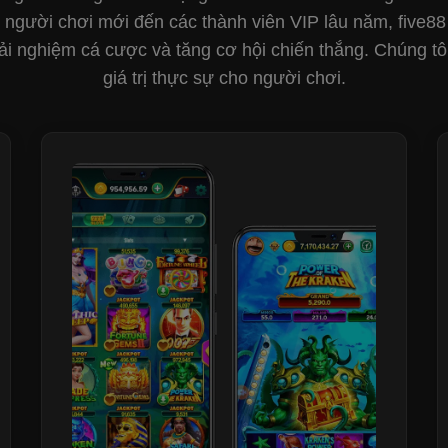
 người chơi mới đến các thành viên VIP lâu năm, five88
trải nghiệm cá cược và tăng cơ hội chiến thắng. Chúng 
giá trị thực sự cho người chơi.