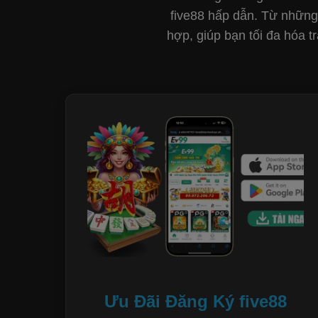
five88 hấp dẫn. Từ những
hợp, giúp bạn tối đa hóa 
Ưu Đãi Đăng Ký five88