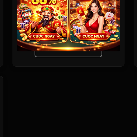
thủ Thể Thao, cùng với các sự kiện hoàn
trả đặc biệt cho các giải đấu lớn. Đừng bỏ
lỡ các ưu đãi five88 hấp dẫn này!
Xem Thêm Thể Thao