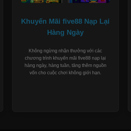
Khuyến Mãi five88 Nạp Lại
Hàng Ngày
Không ngừng nhận thưởng với các
chương trình khuyến mãi five88 nạp lại
hàng ngày, hàng tuần, tăng thêm nguồn
vốn cho cuộc chơi không giới hạn.