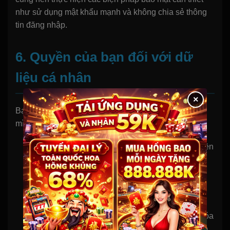
như sử dụng mật khẩu mạnh và không chia sẻ thông
tin đăng nhập.
6. Quyền của bạn đối với dữ
liệu cá nhân
×
Bạn có các quyền sau đối với dữ liệu cá nhân của
mình trên five88:
Quyền truy cập và chỉnh sửa:
Bạn có quyền
yêu cầu truy cập vào thông tin cá nhân mà
chúng tôi đang nắm giữ về bạn và yêu cầu
chỉnh sửa bất kỳ thông tin nào không chính
xác.
Quyền xóa:
Bạn có thể yêu cầu chúng tôi xóa
dữ liệu cá nhân của bạn, trừ khi chúng tôi có