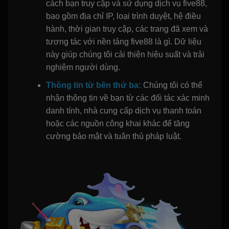
cách bạn truy cập và sử dụng dịch vụ five88,
bao gồm địa chỉ IP, loại trình duyệt, hệ điều
hành, thời gian truy cập, các trang đã xem và
tương tác với nền tảng five88 là gì. Dữ liệu
này giúp chúng tôi cải thiện hiệu suất và trải
nghiệm người dùng.
Thông tin từ bên thứ ba:
Chúng tôi có thể
nhận thông tin về bạn từ các đối tác xác minh
danh tính, nhà cung cấp dịch vụ thanh toán
hoặc các nguồn công khai khác để tăng
cường bảo mật và tuân thủ pháp luật.