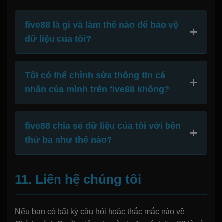
five88 là gì và làm thế nào để bảo vệ
+
dữ liệu của tôi?
Tôi có thể chỉnh sửa thông tin cá
+
nhân của mình trên five88 không?
five88 chia sẻ dữ liệu của tôi với bên
+
thứ ba như thế nào?
11. Liên hệ chúng tôi
Nếu bạn có bất kỳ câu hỏi hoặc thắc mắc nào về