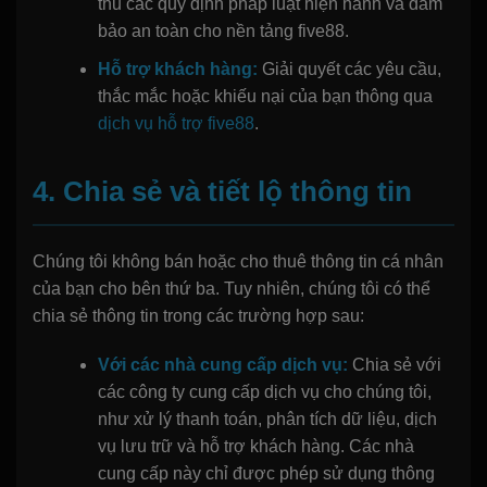
thủ các quy định pháp luật hiện hành và đảm
bảo an toàn cho nền tảng five88.
Hỗ trợ khách hàng:
Giải quyết các yêu cầu,
thắc mắc hoặc khiếu nại của bạn thông qua
dịch vụ hỗ trợ five88
.
4. Chia sẻ và tiết lộ thông tin
Chúng tôi không bán hoặc cho thuê thông tin cá nhân
của bạn cho bên thứ ba. Tuy nhiên, chúng tôi có thể
chia sẻ thông tin trong các trường hợp sau:
Với các nhà cung cấp dịch vụ:
Chia sẻ với
các công ty cung cấp dịch vụ cho chúng tôi,
như xử lý thanh toán, phân tích dữ liệu, dịch
vụ lưu trữ và hỗ trợ khách hàng. Các nhà
cung cấp này chỉ được phép sử dụng thông