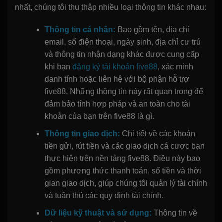
nhất, chúng tôi thu thập nhiều loại thông tin khác nhau:
Thông tin cá nhân:
Bao gồm tên, địa chỉ
email, số điện thoại, ngày sinh, địa chỉ cư trú
và thông tin nhận dạng khác được cung cấp
khi bạn
đăng ký tài khoản five88
, xác minh
danh tính hoặc liên hệ với bộ phận hỗ trợ
five88. Những thông tin này rất quan trọng để
đảm bảo tính hợp pháp và an toàn cho tài
khoản của bạn trên five88 là gì.
Thông tin giao dịch:
Chi tiết về các khoản
tiền gửi, rút tiền và các giao dịch cá cược bạn
thực hiện trên nền tảng five88. Điều này bao
gồm phương thức thanh toán, số tiền và thời
gian giao dịch, giúp chúng tôi quản lý tài chính
và tuân thủ các quy định tài chính.
Dữ liệu kỹ thuật và sử dụng:
Thông tin về