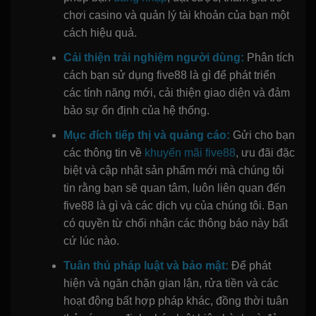
chơi casino và quản lý tài khoản của bạn một
cách hiệu quả.
Cải thiện trải nghiệm người dùng:
Phân tích
cách bạn sử dụng five88 là gì để phát triển
các tính năng mới, cải thiện giao diện và đảm
bảo sự ổn định của hệ thống.
Mục đích tiếp thị và quảng cáo:
Gửi cho bạn
các thông tin về
khuyến mãi five88
, ưu đãi đặc
biệt và cập nhật sản phẩm mới mà chúng tôi
tin rằng bạn sẽ quan tâm, luôn liên quan đến
five88 là gì và các dịch vụ của chúng tôi. Bạn
có quyền từ chối nhận các thông báo này bất
cứ lúc nào.
Tuân thủ pháp luật và bảo mật:
Để phát
hiện và ngăn chặn gian lận, rửa tiền và các
hoạt động bất hợp pháp khác, đồng thời tuân