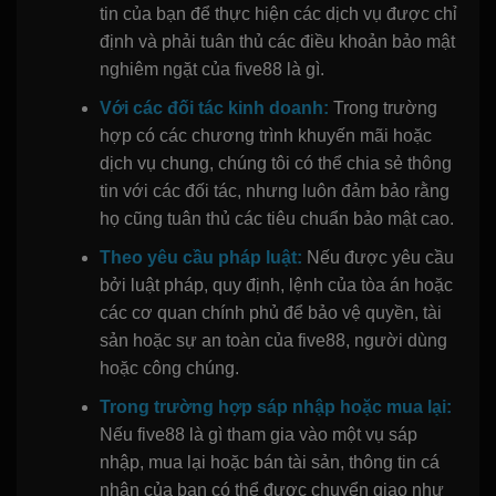
tin của bạn để thực hiện các dịch vụ được chỉ
định và phải tuân thủ các điều khoản bảo mật
nghiêm ngặt của five88 là gì.
Với các đối tác kinh doanh:
Trong trường
hợp có các chương trình khuyến mãi hoặc
dịch vụ chung, chúng tôi có thể chia sẻ thông
tin với các đối tác, nhưng luôn đảm bảo rằng
họ cũng tuân thủ các tiêu chuẩn bảo mật cao.
Theo yêu cầu pháp luật:
Nếu được yêu cầu
bởi luật pháp, quy định, lệnh của tòa án hoặc
các cơ quan chính phủ để bảo vệ quyền, tài
sản hoặc sự an toàn của five88, người dùng
hoặc công chúng.
Trong trường hợp sáp nhập hoặc mua lại:
Nếu five88 là gì tham gia vào một vụ sáp
nhập, mua lại hoặc bán tài sản, thông tin cá
nhân của bạn có thể được chuyển giao như