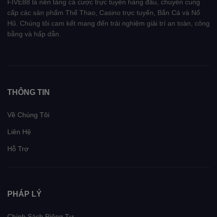
FIVE88 là nền tảng cá cược trực tuyến hàng đầu, chuyên cung
cấp các sản phẩm Thể Thao, Casino trực tuyến, Bắn Cá và Nổ
Hũ. Chúng tôi cam kết mang đến trải nghiệm giải trí an toàn, công
bằng và hấp dẫn.
THÔNG TIN
Về Chúng Tôi
Liên Hệ
Hỗ Trợ
PHÁP LÝ
Chính Sách Riêng Tư