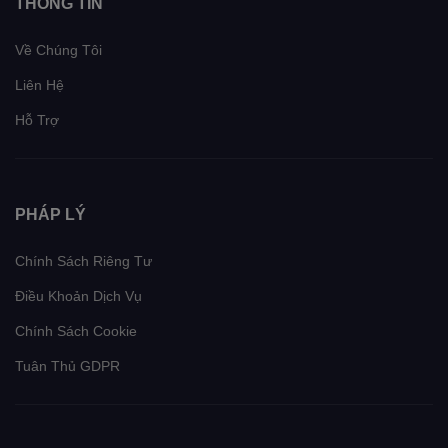
THÔNG TIN
Về Chúng Tôi
Liên Hệ
Hỗ Trợ
PHÁP LÝ
Chính Sách Riêng Tư
Điều Khoản Dịch Vụ
Chính Sách Cookie
Tuân Thủ GDPR