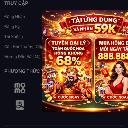
TRUY CẬP
Đăng Nhập
Đăng Ký
Tải Xuống
Câu Hỏi Thường Gặp
Hướng Dẫn Bảo Mật
PHƯƠNG THỨC THANH TOÁN